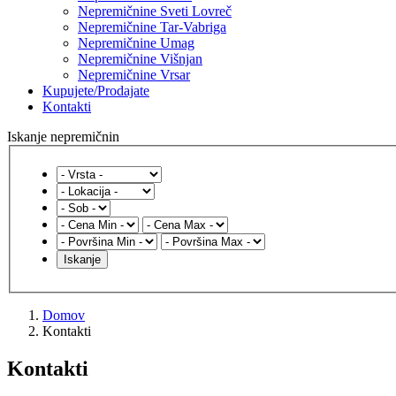
Nepremičnine Sveti Lovreč
Nepremičnine Tar-Vabriga
Nepremičnine Umag
Nepremičnine Višnjan
Nepremičnine Vrsar
Kupujete/Prodajate
Kontakti
Iskanje nepremičnin
Domov
Kontakti
Kontakti