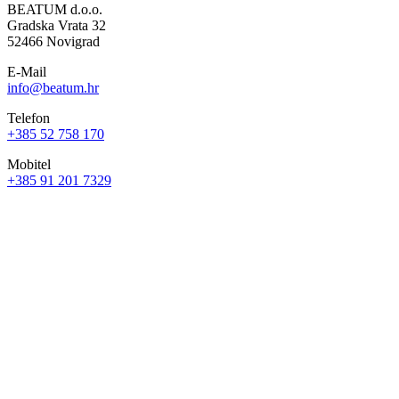
BEATUM d.o.o.
Gradska Vrata 32
52466 Novigrad
E-Mail
info@beatum.hr
Telefon
+385 52 758 170
Mobitel
+385 91 201 7329
Nepremičnine prva vrsta do morja
Znižane nepremičnine
Nepremičnine v gradnji
Splošni pogoji
Politika zasebnosti
BEATUM d.o.o.
Gradska Vrata 32
52466 Novigrad
info@beatum.hr