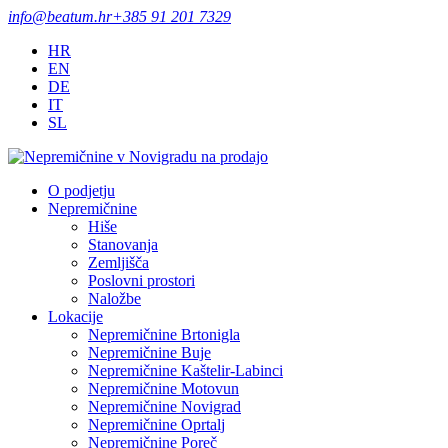
info@beatum.hr
+385 91 201 7329
HR
EN
DE
IT
SL
O podjetju
Nepremičnine
Hiše
Stanovanja
Zemljišča
Poslovni prostori
Naložbe
Lokacije
Nepremičnine Brtonigla
Nepremičnine Buje
Nepremičnine Kaštelir-Labinci
Nepremičnine Motovun
Nepremičnine Novigrad
Nepremičnine Oprtalj
Nepremičnine Poreč